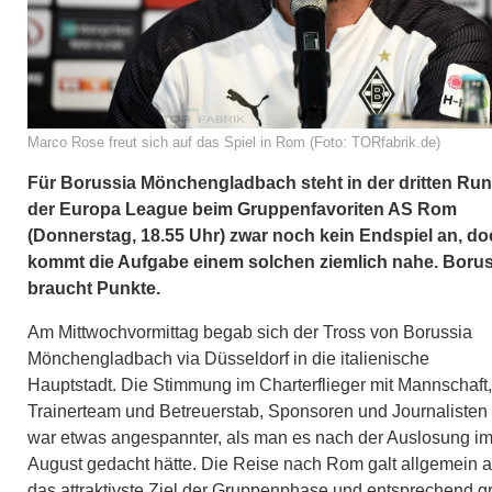
Marco Rose freut sich auf das Spiel in Rom (Foto: TORfabrik.de)
Für Borussia Mönchengladbach steht in der dritten Ru
der Europa League beim Gruppenfavoriten AS Rom
(Donnerstag, 18.55 Uhr) zwar noch kein Endspiel an, d
kommt die Aufgabe einem solchen ziemlich nahe. Borus
braucht Punkte.
Am Mittwochvormittag begab sich der Tross von Borussia
Mönchengladbach via Düsseldorf in die italienische
Hauptstadt. Die Stimmung im Charterflieger mit Mannschaft,
Trainerteam und Betreuerstab, Sponsoren und Journalisten
war etwas angespannter, als man es nach der Auslosung i
August gedacht hätte. Die Reise nach Rom galt allgemein a
das attraktivste Ziel der Gruppenphase und entsprechend g