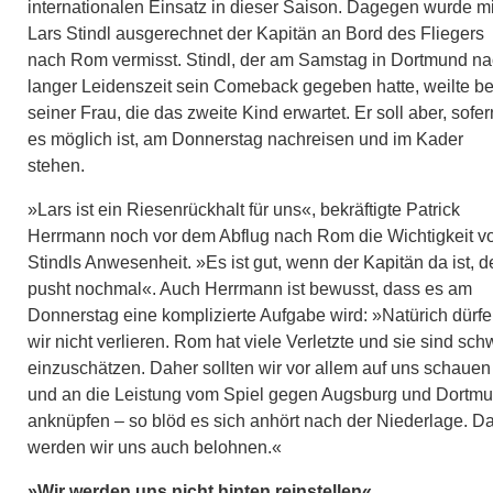
internationalen Einsatz in dieser Saison. Dagegen wurde mi
Lars Stindl ausgerechnet der Kapitän an Bord des Fliegers
nach Rom vermisst. Stindl, der am Samstag in Dortmund n
langer Leidenszeit sein Comeback gegeben hatte, weilte be
seiner Frau, die das zweite Kind erwartet. Er soll aber, sofer
es möglich ist, am Donnerstag nachreisen und im Kader
stehen.
»Lars ist ein Riesenrückhalt für uns«, bekräftigte Patrick
Herrmann noch vor dem Abflug nach Rom die Wichtigkeit v
Stindls Anwesenheit. »Es ist gut, wenn der Kapitän da ist, d
pusht nochmal«. Auch Herrmann ist bewusst, dass es am
Donnerstag eine komplizierte Aufgabe wird: »Natürich dürf
wir nicht verlieren. Rom hat viele Verletzte und sie sind sch
einzuschätzen. Daher sollten wir vor allem auf uns schauen
und an die Leistung vom Spiel gegen Augsburg und Dortm
anknüpfen – so blöd es sich anhört nach der Niederlage. D
werden wir uns auch belohnen.«
»Wir werden uns nicht hinten reinstellen«