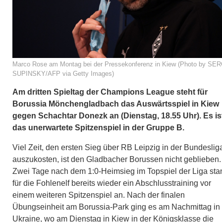
Marco Rose am Montag bei der Pressekonferenz in Kiew (Photo by SE
SUPINSKY/AFP via Getty Images)
Am dritten Spieltag der Champions League steht für
Borussia Mönchengladbach das Auswärtsspiel in Kiew
gegen Schachtar Donezk an (Dienstag, 18.55 Uhr). Es is
das unerwartete Spitzenspiel in der Gruppe B.
Viel Zeit, den ersten Sieg über RB Leipzig in der Bundeslig
auszukosten, ist den Gladbacher Borussen nicht geblieben.
Zwei Tage nach dem 1:0-Heimsieg im Topspiel der Liga sta
für die Fohlenelf bereits wieder ein Abschlusstraining vor
einem weiteren Spitzenspiel an. Nach der finalen
Übungseinheit am Borussia-Park ging es am Nachmittag in 
Ukraine, wo am Dienstag in Kiew in der Königsklasse die