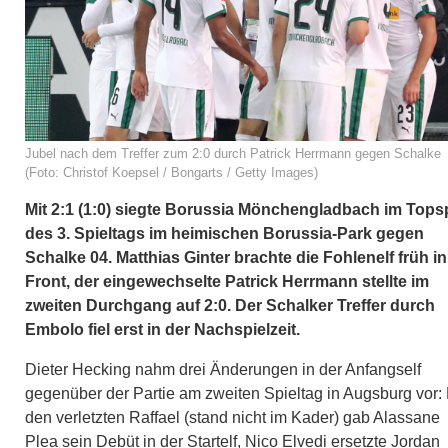
Jubel nach dem Treffer zum 2:0 durch Patrick Herrmann gegen Schalke
(Foto: Christof Koepsel / Bongarts / Getty Images)
Mit 2:1 (1:0) siegte Borussia Mönchengladbach im Topsp
des 3. Spieltags im heimischen Borussia-Park gegen
Schalke 04. Matthias Ginter brachte die Fohlenelf früh in
Front, der eingewechselte Patrick Herrmann stellte im
zweiten Durchgang auf 2:0. Der Schalker Treffer durch
Embolo fiel erst in der Nachspielzeit.
Dieter Hecking nahm drei Änderungen in der Anfangself
gegenüber der Partie am zweiten Spieltag in Augsburg vor:
den verletzten Raffael (stand nicht im Kader) gab Alassane
Plea sein Debüt in der Startelf, Nico Elvedi ersetzte Jordan