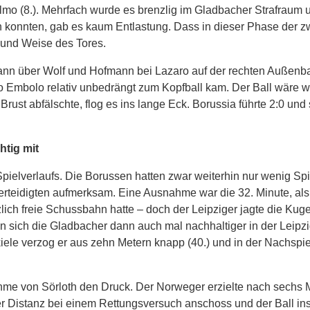
mo (8.). Mehrfach wurde es brenzlig im Gladbacher Strafraum u
 konnten, gab es kaum Entlastung. Dass in dieser Phase der z
rt und Weise des Tores.
r dann über Wolf und Hofmann bei Lazaro auf der rechten Außen
wo Embolo relativ unbedrängt zum Kopfball kam. Der Ball wäre w
ust abfälschte, flog es ins lange Eck. Borussia führte 2:0 und 
htig mit
Spielverlaufs. Die Borussen hatten zwar weiterhin nur wenig Spi
rteidigten aufmerksam. Eine Ausnahme war die 32. Minute, als
ich freie Schussbahn hatte – doch der Leipziger jagte die Kugel
 sich die Gladbacher dann auch mal nachhaltiger in der Leipzig
ele verzog er aus zehn Metern knapp (40.) und in der Nachspie
me von Sörloth den Druck. Der Norweger erzielte nach sechs 
er Distanz bei einem Rettungsversuch anschoss und der Ball ins 