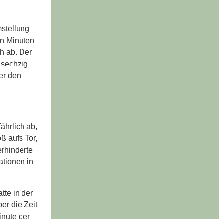
stellung
un Minuten
h ab. Der
e sechzig
er den
ährlich ab,
ß aufs Tor,
rhinderte
ationen in
tte in der
er die Zeit
inute der