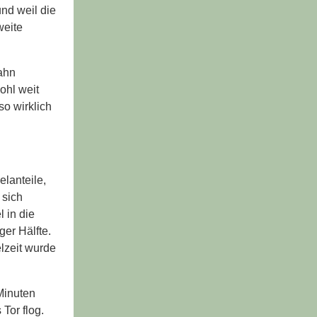
nd weil die
weite
bahn
ohl weit
so wirklich
elanteile,
 sich
 in die
er Hälfte.
lzeit wurde
Minuten
Tor flog.