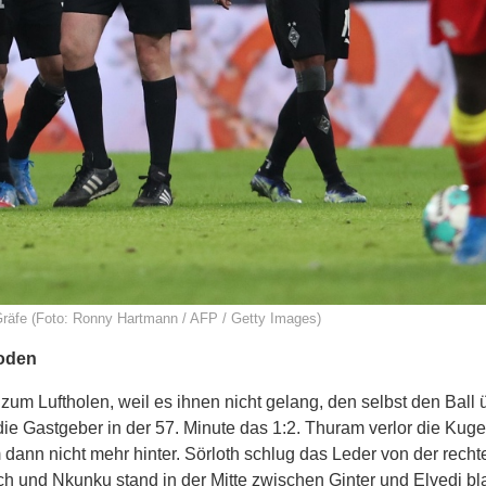
Gräfe (Foto: Ronny Hartmann / AFP / Getty Images)
Boden
zum Luftholen, weil es ihnen nicht gelang, den selbst den Ball 
die Gastgeber in der 57. Minute das 1:2. Thuram verlor die Kuge
m dann nicht mehr hinter. Sörloth schlug das Leder von der recht
ch und Nkunku stand in der Mitte zwischen Ginter und Elvedi b