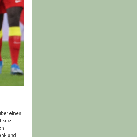
über einen
l kurz
en
lank und