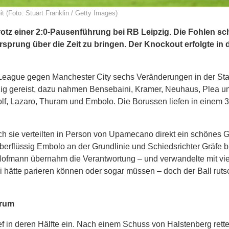
t (Foto: Stuart Franklin / Getty Images)
z einer 2:0-Pausenführung bei RB Leipzig. Die Fohlen sch
prung über die Zeit zu bringen. Der Knockout erfolgte in d
ague gegen Manchester City sechs Veränderungen in der Start
zig gereist, dazu nahmen Bensebaini, Kramer, Neuhaus, Plea un
olf, Lazaro, Thuram und Embolo. Die Borussen liefen in einem 3
ch sie verteilten in Person von Upamecano direkt ein schönes
berflüssig Embolo an der Grundlinie und Schiedsrichter Gräfe bl
 Hofmann übernahm die Verantwortung – und verwandelte mit vie
si hätte parieren können oder sogar müssen – doch der Ball ruts
arum
f in deren Hälfte ein. Nach einem Schuss von Halstenberg rette