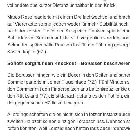
vollendete aus kurzer Distanz unhaltbar in den Knick.
Marco Rose reagierte mit einem Dreifachwechsel und brac
auf Viererkette sorgte jedoch weder für mehr Stabilität noc
nach dem ersten Treffer den Ausgleich. Poulsen spielte ei
Ball tickte vor Sommer auf, der sich vergeblich streckte, u
Sekunden später hätte Poulsen fast für die Führung gesorgt
Kasten köpfte (67.).
Sörloth sorgt für den Knockout – Borussen beschweren
Die Borussen hingen wie ein Boxer in den Seilen und sahen 
Sommer parierte mit einer Flugeinlage (72.). Fünf Minuten s
den Sommer mit den Fingerspitzen ans Lattenkreuz lenkte 
den Rückstand (77.). Erst danach gelang es den Fohlen, ei
der gegnerischen Hälfte zu bewegen.
Allerdings schafften sie es nicht, sich in letzter Instanz d
zweiten Halbzeit keinen einzigen Torabschluss. Dennoch sa
retten könnten, weil Leipzig nach hinten raus auch irgendwi