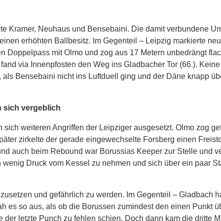
hte Kramer, Neuhaus und Bensebaini. Die damit verbundene Um
h einen erhöhten Ballbesitz. Im Gegenteil – Leipzig markierte ne
nen Doppelpass mit Olmo und zog aus 17 Metern unbedrängt flac
nd fand via Innenpfosten den Weg ins Gladbacher Tor (66.). Kein
, als Bensebaini nicht ins Luftduell ging und der Däne knapp üb
 sich vergeblich
sich weiteren Angriffen der Leipziger ausgesetzt. Olmo zog gef
päter zirkelte der gerade eingewechselte Forsberg einen Freisto
und auch beim Rebound war Borussias Keeper zur Stelle und ve
n wenig Druck vom Kessel zu nehmen und sich über ein paar St
urchzusetzen und gefährlich zu werden. Im Gegenteil – Gladbach ha
h es so aus, als ob die Borussen zumindest den einen Punkt üb
e der letzte Punch zu fehlen schien. Doch dann kam die dritte M