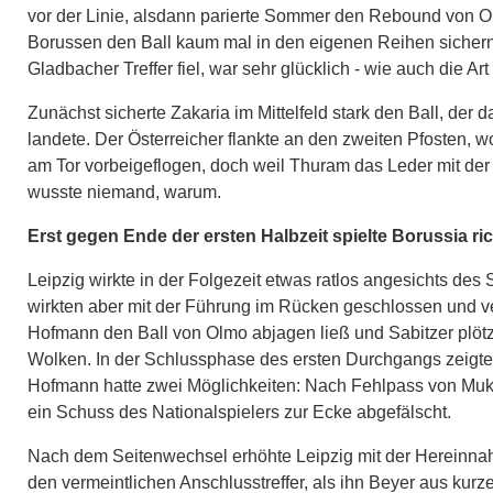
vor der Linie, alsdann parierte Sommer den Rebound von Ol
Borussen den Ball kaum mal in den eigenen Reihen sichern
Gladbacher Treffer fiel, war sehr glücklich - wie auch die A
Zunächst sicherte Zakaria im Mittelfeld stark den Ball, de
landete. Der Österreicher flankte an den zweiten Pfosten, 
am Tor vorbeigeflogen, doch weil Thuram das Leder mit der Br
wusste niemand, warum.
Erst gegen Ende der ersten Halbzeit spielte Borussia ric
Leipzig wirkte in der Folgezeit etwas ratlos angesichts des 
wirkten aber mit der Führung im Rücken geschlossen und ve
Hofmann den Ball von Olmo abjagen ließ und Sabitzer plötzl
Wolken. In der Schlussphase des ersten Durchgangs zeigten
Hofmann hatte zwei Möglichkeiten: Nach Fehlpass von Muki
ein Schuss des Nationalspielers zur Ecke abgefälscht.
Nach dem Seitenwechsel erhöhte Leipzig mit der Hereinnah
den vermeintlichen Anschlusstreffer, als ihn Beyer aus kurz