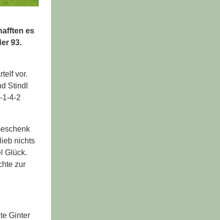
afften es
er 93.
elf vor.
d Stindl
-1-4-2
 Geschenk
ieb nichts
l Glück.
chte zur
te Ginter