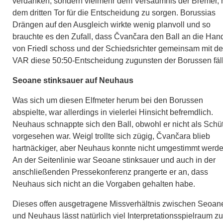
verdanken, sondern vielmehr dem Versäumnis der Bremer, 
dem dritten Tor für die Entscheidung zu sorgen. Borussias
Drängen auf den Ausgleich wirkte wenig planvoll und so
brauchte es den Zufall, dass Čvančara den Ball an die Han
von Friedl schoss und der Schiedsrichter gemeinsam mit d
VAR diese 50:50-Entscheidung zugunsten der Borussen fäl
Seoane stinksauer auf Neuhaus
Was sich um diesen Elfmeter herum bei den Borussen
abspielte, war allerdings in vielerlei Hinsicht befremdlich.
Neuhaus schnappte sich den Ball, obwohl er nicht als Schü
vorgesehen war. Weigl trollte sich zügig, Čvančara blieb
hartnäckiger, aber Neuhaus konnte nicht umgestimmt werde
An der Seitenlinie war Seoane stinksauer und auch in der
anschließenden Pressekonferenz prangerte er an, dass
Neuhaus sich nicht an die Vorgaben gehalten habe.
Dieses offen ausgetragene Missverhältnis zwischen Seoan
und Neuhaus lässt natürlich viel Interpretationsspielraum zu