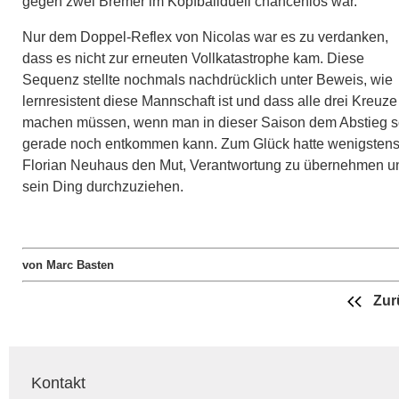
gegen zwei Bremer im Kopfballduell chancenlos war.
Nur dem Doppel-Reflex von Nicolas war es zu verdanken,
dass es nicht zur erneuten Vollkatastrophe kam. Diese
Sequenz stellte nochmals nachdrücklich unter Beweis, wie
lernresistent diese Mannschaft ist und dass alle drei Kreuze
machen müssen, wenn man in dieser Saison dem Abstieg 
gerade noch entkommen kann. Zum Glück hatte wenigsten
Florian Neuhaus den Mut, Verantwortung zu übernehmen u
sein Ding durchzuziehen.
von Marc Basten
Zur
Kontakt