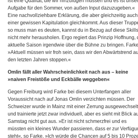
ist eine Qualität, die wir hinzufügen müssen und es ist unse
Aufgabe für den Sommer, von außen Input dazuzugeben.«
Eine nachvollziehbare Erklärung, die aber gleichzeitig auch
einer gewissen Kapitulation gleichkommt. Aus dieser Trupp
so muss man es deuten, kannst du in Bezug auf diese Skill
nicht mehr herausholen. Ergo regiert das Prinzip Hoffnung, 
aktuelle Saison irgendwie über die Bühne zu bringen. Farke
»Aktuell müssen wir froh sein, dass wir den Abwärtstrend a
den letzten Jahren stoppen.«
Omlin fällt aller Wahrscheinlichkeit nach aus – keine
»naiven Freistöße und Eckbälle weggeben«
Gegen Freiburg wird Farke bei diesem Unterfangen aller
Voraussicht nach auf Jonas Omlin verzichten müssen. Der
Schweizer wurde in Mainz mit einer Zerrung ausgewechselt
und trainierte jetzt zwar individuell, aber es sieht mit Blick a
Samstag nicht gut aus. »Er ist nicht schmerzfrei und es
müssten ein kleines Wunder passieren, dass er zur Verfüg
steht«, so Farke. »Ich würde die Chancen auf 5 bis 10 Proz