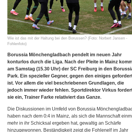
Wie ist das mit der Haltung bei den Borussen? (Foto: Norbert Jansen -
Fohlenfoto)
Borussia Mönchengladbach pendelt im neuen Jahr
konturlos durch die Liga. Nach der Pleite in Mainz kom
am Samstag (15.30 Uhr) der SC Freiburg in den Borussi
Park. Ein spezieller Gegner, gegen den einiges geforder
ist. Vor allem die viel beschriebenen Grundlagen, die
jedoch immer wieder fehlen. Sportdirektor Virkus forder
sie ein, Trainer Farke relativiert das Ganze.
Die Diskussionen im Umfeld von Borussia Mönchengladba
haben nach dem 0:4 in Mainz, als sich die Mannschaft einm
mehr in ihr Schicksal ergeben hat, gewaltig an Schärfe
hinzugewonnen. Beständigkeit zeigt die Fohlenelf im Jahr