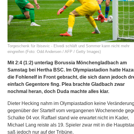
Torgeschenk für Ibisevic - Elvedi schläft und Sommer kann nicht mehr
eingreifen (Foto: Odd Andersen / AFP / Getty Images)
Mit 2:4 (1:2) unterlag Borussia Mönchengladbach am
Samstag bei Hertha BSC. Im Olympiastadion hatte Haza
die Fohlenelf in Front gebracht, die sich dann jedoch dr
einfach Gegentore fing. Plea brachte Gladbach zwar
nochmal heran, doch Duda machte alles klar.
Dieter Hecking nahm im Olympiastadion keine Veränderun
gegenüber der Startelf vom vergangenen Wochenende geg
Schalke 04 vor. Raffael stand wie erwartet nicht im Kader,
Michael Lang reiste als 19. Spieler zwar mit in die Hauptstad
saß jedoch nur auf der Tribüne.