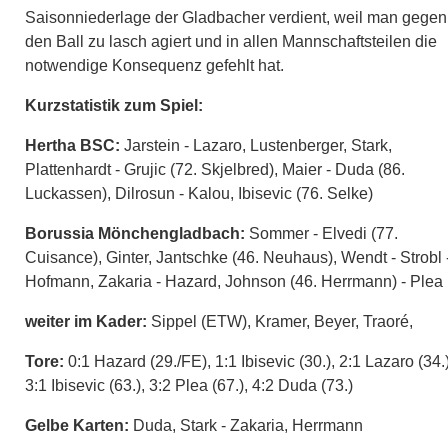
Saisonniederlage der Gladbacher verdient, weil man gegen
den Ball zu lasch agiert und in allen Mannschaftsteilen die
notwendige Konsequenz gefehlt hat.
Kurzstatistik zum Spiel:
Hertha BSC:
Jarstein - Lazaro, Lustenberger, Stark,
Plattenhardt - Grujic (72. Skjelbred), Maier - Duda (86.
Luckassen), Dilrosun - Kalou, Ibisevic (76. Selke)
Borussia Mönchengladbach:
Sommer - Elvedi (77.
Cuisance), Ginter, Jantschke (46. Neuhaus), Wendt - Strobl 
Hofmann, Zakaria - Hazard, Johnson (46. Herrmann) - Plea
weiter im Kader:
Sippel (ETW), Kramer, Beyer, Traoré,
Tore:
0:1 Hazard (29./FE), 1:1 Ibisevic (30.), 2:1 Lazaro (34.)
3:1 Ibisevic (63.), 3:2 Plea (67.), 4:2 Duda (73.)
Gelbe Karten:
Duda, Stark - Zakaria, Herrmann