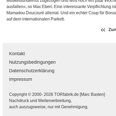
Muskelbündelriss zugezogen und wird noch ein paar Woch
ausfallen«, so Max Eberl. Eine interessante Verpflichtung is
Mamadou Doucouré allemal. Und ein echter Coup für Borus
auf dem internationalen Parkett.
Zur
Kontakt
Nutzungsbedingungen
Datenschutzerklärung
Impressum
Copyright © 2000- 2026 TORfabrik.de [Marc Basten]
Nachdruck und Weiterverbreitung,
auch auszugsweise, nur mit Genehmigung.