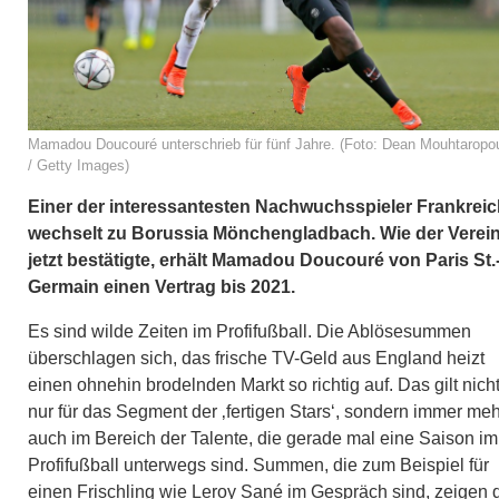
Mamadou Doucouré unterschrieb für fünf Jahre. (Foto: Dean Mouhtaropo
/ Getty Images)
Einer der interessantesten Nachwuchsspieler Frankrei
wechselt zu Borussia Mönchengladbach. Wie der Verei
jetzt bestätigte, erhält Mamadou Doucouré von Paris St.
Germain einen Vertrag bis 2021.
Es sind wilde Zeiten im Profifußball. Die Ablösesummen
überschlagen sich, das frische TV-Geld aus England heizt
einen ohnehin brodelnden Markt so richtig auf. Das gilt nich
nur für das Segment der ‚fertigen Stars‘, sondern immer meh
auch im Bereich der Talente, die gerade mal eine Saison im
Profifußball unterwegs sind. Summen, die zum Beispiel für
einen Frischling wie Leroy Sané im Gespräch sind, zeigen 