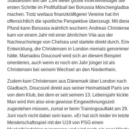
Stattdessen will der 1,84 Meter große Innenverteidiger die
ersten Schritte im Profifußball bei Borussia Mönchengladb
machen. Trotz weitaus finanzkräftigerer Vereine hat ihn
offensichtlich die sportliche Perspektive überzeugt. Mit die
Pfund kann Borussia wahrlich wuchern: Andreas Christens
kam vor einem Jahr mit einer ähnlichen Vita aus der
Nachwuchsriege von Chelsea und startete direkt durch. Ein
Entwicklung, die Christensen in London niemals genomme
hätte. Mamadou Doucouré wird sich an diesem Beispiel
orientieren, auch wenn er noch ein Jahr jünger ist als
Christensen bei seinem Wechsel an den Niederrhein.
Zudem kam Christensen aus Dänemark über London nach
Gladbach, Doucouré direkt aus seiner Heimatstadt Paris un
von dem Klub, bei dem er seit seinem 13. Lebensjahr kickte
Man wird ihm also eine gewisse Eingewöhnungszeit
zugestehen müssen, zumal er beim Trainingsauftakt am 29.
Juni noch nicht dabei sein kann. »Er hat sich leider im letzt
Meisterschaftsspiel mit der U19 von PSG einen