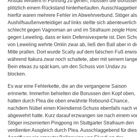
Anstatt verdient in Führung zu gehen, mussten die Borusse
plötzlich einem Rückstand hinterherlaufen. Ausschlaggebe
hierfür waren mehrere Fehler im Abwehrverbund. Stöger als
Aushilfsaußenverteidiger auf links stellte sich abenteuerlich
schlecht gegen Vagnoman an und im Strafraum zeigte Hono
gegen Leweling, dass er kein Defensivexperte ist. Den Sch
von Leweling wehrte Omlin zwar ab, ließ den Ball aber in di
Mitte prallen. Dort wurde Scally auf dem falschen Fuß erwis
während Itakura zwar noch schaltete, aber mit seinem lang
Bein etwas zu spät kam, um den Schuss von Undav zu
blocken.
Es war eine Fehlerkette, die an die vergangene Saison
erinnerte. Immerhin behielten die Borussen den Kopf oben,
hatten durch Plea die oben erwähnte Rebound-Chance,
nachdem Nübel einen Kleindienst-Schuss ebenfalls nach v
abgewehrt hatte. Kurz darauf erzwangen sie nach einem vo
Stöger inszenierten Pingpong im Stuttgarter Strafraum den
verdienten Ausgleich durch Plea. Ausschlaggebend für die