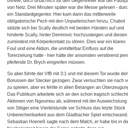
öffnete, doch ursächlich für den Gegentreffer war der Fauxp
von Netz. Drei Minuten später war die Messe gelesen - dur
ein Standardgegentor. Hier kam dann das mittlerweile
obligatorische Pech mit den Unparteiischen hinzu. Chabot
stützte sich bei Scally deutlich mit beiden Händen auf und
hinderte Scally, hinter Demirovic hochzusteigen und diesen
zumindest mit Körperkontakt zu stören. Dies war ein klares
Foul und eine Aktion, die unmittelbar Einfluss auf die
Torerzielung hatte - hier hätte der ansonsten verstörend pen
pfeifende Dr. Brych eingreifen müssen.
So aber führte der VfB mit 3:1 und mit diesem Tor wurde de
Borussen der Stecker gezogen. Zwar versuchten sie nach v
zu spielen, aber es fehlte in allen Belangen an Überzeugun
Das Publikum arbeitete sich an den schon tragisch schlech
Aktionen von Ngoumou ab, während mit der Auswechslung
von Stöger eine Viertelstunde vor Schluss das letzte Stück
Unberechenbarkeit aus dem Gladbacher Spiel entschwand.
Sebastian Hoeneß sagte nach dem Match, er habe bis in di