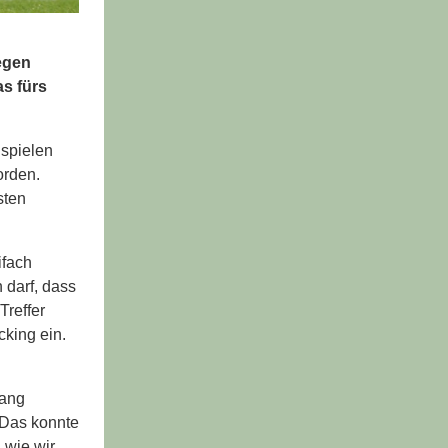
egen
as fürs
 spielen
orden.
sten
ifach
 darf, dass
Treffer
cking ein.
lang
 Das konnte
 wie wir