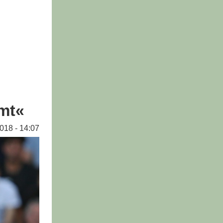
mt«
018 - 14:07