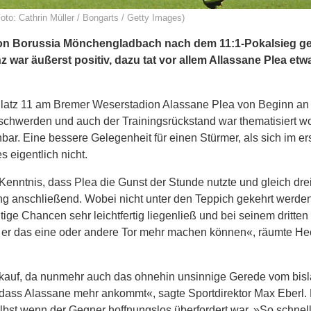
to: Cathrin Müller / Bongarts / Getty Images)
von Borussia Mönchengladbach nach dem 11:1-Pokalsieg g
 war äußerst positiv, dazu tat vor allem Allassane Plea etw
Platz 11 am Bremer Weserstadion Alassane Plea von Beginn an
eschwerden und auch der Trainingsrückstand war thematisiert w
r. Eine bessere Gelegenheit für einen Stürmer, als sich im er
s eigentlich nicht.
nntnis, dass Plea die Gunst der Stunde nutzte und gleich dre
ng anschließend. Wobei nicht unter den Teppich gekehrt werden
e Chancen sehr leichtfertig liegenließ und bei seinem dritten 
hätte er das eine oder andere Tor mehr machen können«, räumte He
inkauf, da nunmehr auch das ohnehin unsinnige Gerede vom bis
, dass Alassane mehr ankommt«, sagte Sportdirektor Max Eberl.
t wenn der Gegner hoffnungslos überfordert war. »So schnell