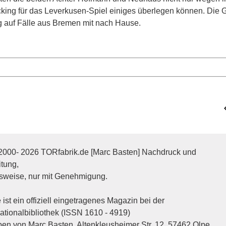
king für das Leverkusen-Spiel einiges überlegen können. Die 
g auf Fälle aus Bremen mit nach Hause.
2000- 2026 TORfabrik.de [Marc Basten] Nachdruck und
itung,
sweise, nur mit Genehmigung.
ist ein offiziell eingetragenes Magazin bei der
tionalbibliothek (ISSN 1610 - 4919)
n von Marc Basten, Altenkleusheimer Str. 12, 57462 Olpe