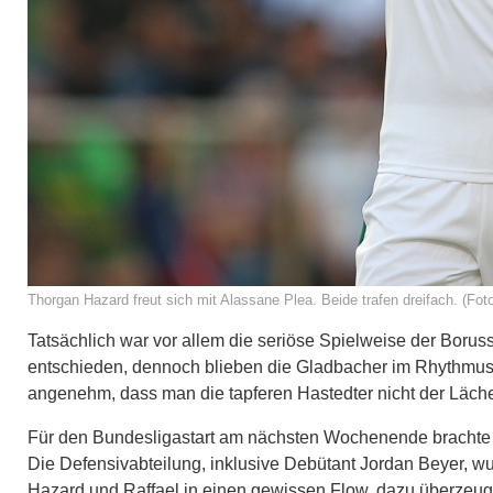
Thorgan Hazard freut sich mit Alassane Plea. Beide trafen dreifach. (Foto
Tatsächlich war vor allem die seriöse Spielweise der Boruss
entschieden, dennoch blieben die Gladbacher im Rhythmus
angenehm, dass man die tapferen Hastedter nicht der Lächerl
Für den Bundesligastart am nächsten Wochenende brachte
Die Defensivabteilung, inklusive Debütant Jordan Beyer, wur
Hazard und Raffael in einen gewissen Flow, dazu überzeugt