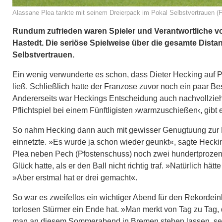
Alassane Plea tankte mit seinem Dreierpack im Pokal Selbstvertrauen (Fo
Rundum zufrieden waren Spieler und Verantwortliche 
Hastedt. Die seriöse Spielweise über die gesamte Distanz
Selbstvertrauen.
Ein wenig verwunderte es schon, dass Dieter Hecking auf 
ließ. Schließlich hatte der Franzose zuvor noch ein paar B
Andererseits war Heckings Entscheidung auch nachvollziehba
Pflichtspiel bei einem Fünftligisten ›warmzuschießen‹, gibt e
So nahm Hecking dann auch mit gewisser Genugtuung zur Ke
einnetzte. »Es wurde ja schon wieder geunkt«, sagte Hecki
Plea neben Pech (Pfostenschuss) noch zwei hundertprozentig
Glück hatte, als er den Ball nicht richtig traf. »Natürlich 
»Aber erstmal hat er drei gemacht«.
So war es zweifellos ein wichtiger Abend für den Rekorde
torlosen Stürmer ein Ende hat. »Man merkt von Tag zu Tag
man an diesem Sommerabend in Bremen stehen lassen, selbs