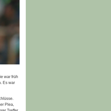
ie war früh
. Es war
hlüsse.
er Plea,
er Treffer.