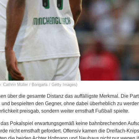
: Cathrin Müller / Bongarts / Getty Images)
en über die gesamte Distanz das auffälligste Merkmal. Die Part
 und bespielten den Gegner, ohne dabei überheblich zu werden
ichkeit preisgab, sondern weiter ernsthaft Fußball spielte.
 das Pokalspiel erwartungsgemäß keine bahnbrechenden Aufsc
de nicht ernsthaft gefordert. Offensiv kamen die Dreifach-Knips
en die beiden Achter Hofmann und Neuhaus nicht nur wegen ihr