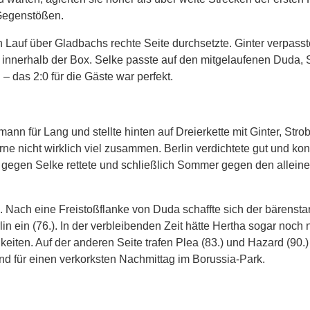
 Gegenstößen.
n Lauf über Gladbachs rechte Seite durchsetzte. Ginter verpass
 innerhalb der Box. Selke passte auf den mitgelaufenen Duda, S
– das 2:0 für die Gäste war perfekt.
ann für Lang und stellte hinten auf Dreierkette mit Ginter, Stro
ne nicht wirklich viel zusammen. Berlin verdichtete gut und ko
di gegen Selke rettete und schließlich Sommer gegen den alleine
. Nach eine Freistoßflanke von Duda schaffte sich der bärensta
in ein (76.). In der verbleibenden Zeit hätte Hertha sogar noch
keiten. Auf der anderen Seite trafen Plea (83.) und Hazard (90.)
end für einen verkorksten Nachmittag im Borussia-Park.