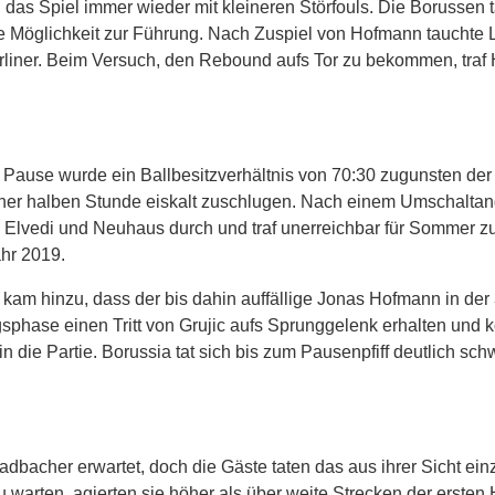
 das Spiel immer wieder mit kleineren Störfouls. Die Borussen t
ße Möglichkeit zur Führung. Nach Zuspiel von Hofmann tauchte
Berliner. Beim Versuch, den Rebound aufs Tor zu bekommen, traf
 Pause wurde ein Ballbesitzverhältnis von 70:30 zugunsten der
einer halben Stunde eiskalt zuschlugen. Nach einem Umschaltangr
, Elvedi und Neuhaus durch und traf unerreichbar für Sommer z
ahr 2019.
kam hinzu, dass der bis dahin auffällige Jonas Hofmann in der
gsphase einen Tritt von Grujic aufs Sprunggelenk erhalten und 
n die Partie. Borussia tat sich bis zum Pausenpfiff deutlich schw
acher erwartet, doch die Gäste taten das aus ihrer Sicht einzi
 warten, agierten sie höher als über weite Strecken der ersten 