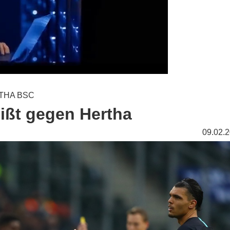
THA BSC
eißt gegen Hertha
09.02.2