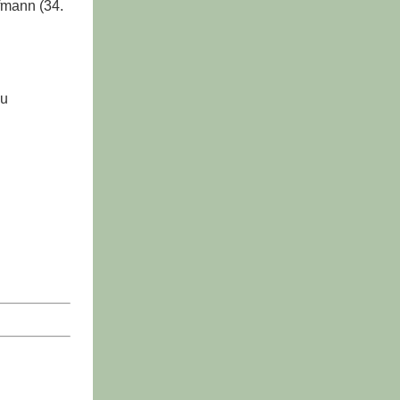
fmann (34.
ou