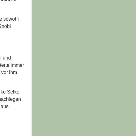
te sowohl
trobl
bl und
nterte immer
 vor ihm
rke Selke
 nachlegen
 aus