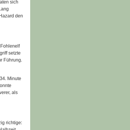
aten sich
 Lang
 Hazard den
 Fohlenelf
iff setzte
ur Führung.
 34. Minute
konnte
erer, als
g richtige:
Halbzeit