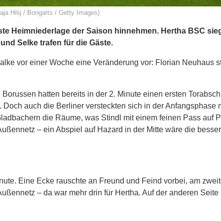
a Hitij / Bongarts / Getty Images)
te Heimniederlage der Saison hinnehmen. Hertha BSC sie
nd Selke trafen für die Gäste.
ke vor einer Woche eine Veränderung vor: Florian Neuhaus st
Borussen hatten bereits in der 2. Minute einen ersten Torabsch
. Doch auch die Berliner versteckten sich in der Anfangsphase 
 Gladbachern die Räume, was Stindl mit einem feinen Pass auf P
s Außennetz – ein Abspiel auf Hazard in der Mitte wäre die besse
Minute. Eine Ecke rauschte an Freund und Feind vorbei, am zwei
Außennetz – da war mehr drin für Hertha. Auf der anderen Seite