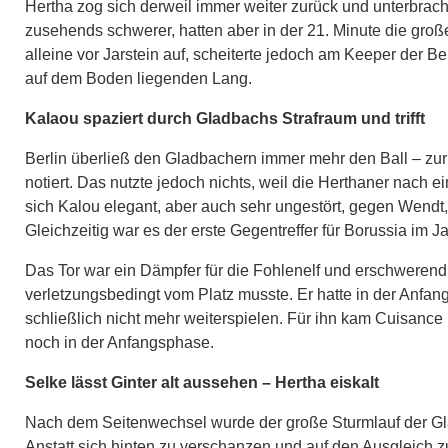
Hertha zog sich derweil immer weiter zurück und unterbrach
zusehends schwerer, hatten aber in der 21. Minute die gro
alleine vor Jarstein auf, scheiterte jedoch am Keeper der 
auf dem Boden liegenden Lang.
Kalaou spaziert durch Gladbachs Strafraum und trifft
Berlin überließ den Gladbachern immer mehr den Ball – zur
notiert. Das nutzte jedoch nichts, weil die Herthaner nach 
sich Kalou elegant, aber auch sehr ungestört, gegen Wendt
Gleichzeitig war es der erste Gegentreffer für Borussia im J
Das Tor war ein Dämpfer für die Fohlenelf und erschwerend 
verletzungsbedingt vom Platz musste. Er hatte in der Anfan
schließlich nicht mehr weiterspielen. Für ihn kam Cuisance i
noch in der Anfangsphase.
Selke lässt Ginter alt aussehen – Hertha eiskalt
Nach dem Seitenwechsel wurde der große Sturmlauf der Gladb
Anstatt sich hinten zu verschanzen und auf den Ausgleich zu