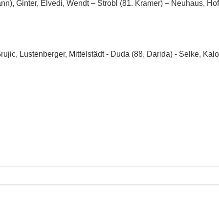
), Ginter, Elvedi, Wendt – Strobl (81. Kramer) – Neuhaus, Ho
Grujic, Lustenberger, Mittelstädt - Duda (88. Darida) - Selke, Kal