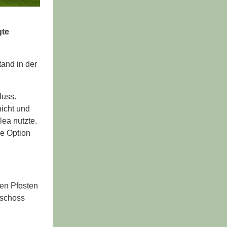
gte
and in der
luss.
nicht und
lea nutzte.
re Option
ten Pfosten
 schoss