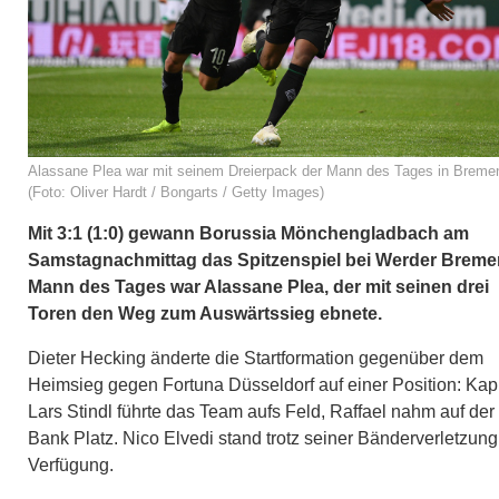
Alassane Plea war mit seinem Dreierpack der Mann des Tages in Breme
(Foto: Oliver Hardt / Bongarts / Getty Images)
Mit 3:1 (1:0) gewann Borussia Mönchengladbach am
Samstagnachmittag das Spitzenspiel bei Werder Breme
Mann des Tages war Alassane Plea, der mit seinen drei
Toren den Weg zum Auswärtssieg ebnete.
Dieter Hecking änderte die Startformation gegenüber dem
Heimsieg gegen Fortuna Düsseldorf auf einer Position: Kap
Lars Stindl führte das Team aufs Feld, Raffael nahm auf der
Bank Platz. Nico Elvedi stand trotz seiner Bänderverletzung
Verfügung.