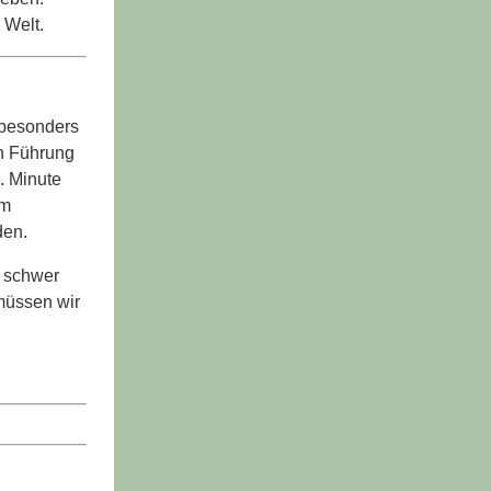
 Welt.
e besonders
in Führung
. Minute
am
den.
e schwer
 müssen wir