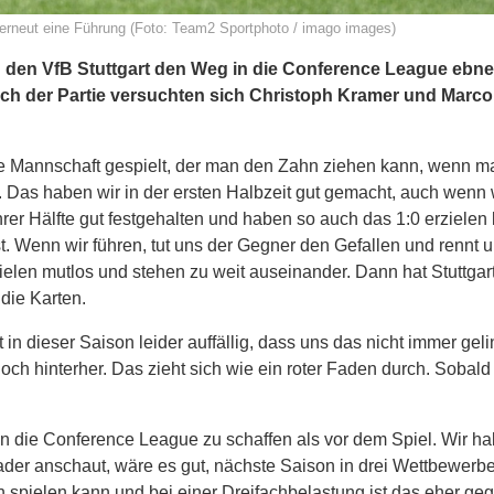
 erneut eine Führung (Foto: Team2 Sportphoto / imago images)
 den VfB Stuttgart den Weg in die Conference League ebn
ach der Partie versuchten sich Christoph Kramer und Marc
e Mannschaft gespielt, der man den Zahn ziehen kann, wenn ma
Das haben wir in der ersten Halbzeit gut gemacht, auch wenn w
ihrer Hälfte gut festgehalten und haben so auch das 1:0 erzielen
 ist. Wenn wir führen, tut uns der Gegner den Gefallen und rennt
ielen mutlos und stehen zu weit auseinander. Dann hat Stuttgart
 die Karten.
in dieser Saison leider auffällig, dass uns das nicht immer geli
noch hinterher. Das zieht sich wie ein roter Faden durch. Sobald
in die Conference League zu schaffen als vor dem Spiel. Wir h
der anschaut, wäre es gut, nächste Saison in drei Wettbewerb
h spielen kann und bei einer Dreifachbelastung ist das eher ge