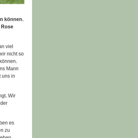
en können.
o Rose
n viel
ir nicht so
 können.
 uns Mann
 uns in
ngt. Wir
 der
aben es
en zu
geben.