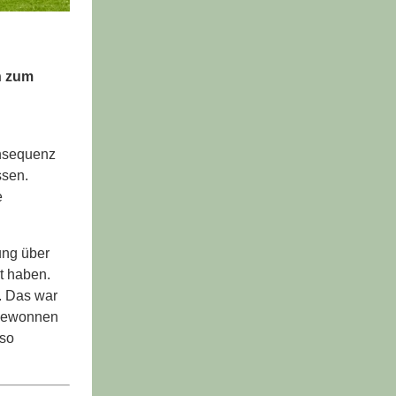
n zum
onsequenz
ssen.
e
ung über
lt haben.
. Das war
r gewonnen
 so