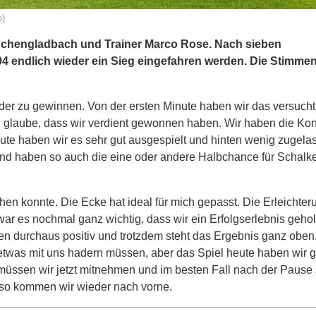
o)
önchengladbach und Trainer Marco Rose. Nach sieben
 04 endlich wieder ein Sieg eingefahren werden. Die Stimme
eder zu gewinnen. Von der ersten Minute haben wir das versucht
ich glaube, dass wir verdient gewonnen haben. Wir haben die K
Heute haben wir es sehr gut ausgespielt und hinten wenig zugela
 und haben so auch die eine oder andere Halbchance für Schalk
chen konnte. Die Ecke hat ideal für mich gepasst. Die Erleichter
 war es nochmal ganz wichtig, dass wir ein Erfolgserlebnis geho
en durchaus positiv und trotzdem steht das Ergebnis ganz oben
ir etwas mit uns hadern müssen, aber das Spiel heute haben wi
 müssen wir jetzt mitnehmen und im besten Fall nach der Pause
r so kommen wir wieder nach vorne.