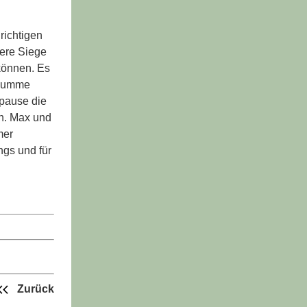
 richtigen
tere Siege
können. Es
r Summe
lpause die
en. Max und
mer
ngs und für
Zurück