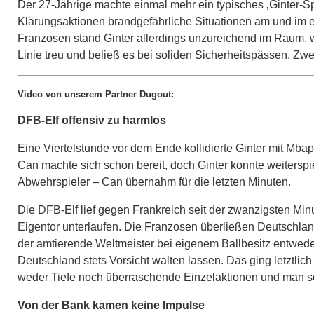
Der 27-Jährige machte einmal mehr ein typisches ‚Ginter-Spie
Klärungsaktionen brandgefährliche Situationen am und im e
Franzosen stand Ginter allerdings unzureichend im Raum, was
Linie treu und beließ es bei soliden Sicherheitspässen. Zwe
Video von unserem Partner Dugout:
DFB-Elf offensiv zu harmlos
Eine Viertelstunde vor dem Ende kollidierte Ginter mit M
Can machte sich schon bereit, doch Ginter konnte weiterspi
Abwehrspieler – Can übernahm für die letzten Minuten.
Die DFB-Elf lief gegen Frankreich seit der zwanzigsten Mi
Eigentor unterlaufen. Die Franzosen überließen Deutschland 
der amtierende Weltmeister bei eigenem Ballbesitz entweder
Deutschland stets Vorsicht walten lassen. Das ging letztlich
weder Tiefe noch überraschende Einzelaktionen und man sc
Von der Bank kamen keine Impulse