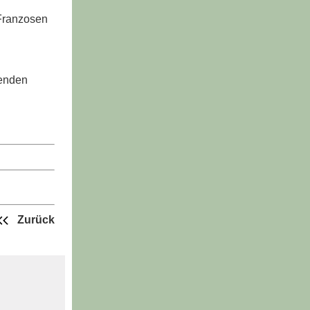
 Franzosen
denden
Zurück