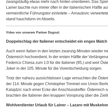
zwangsläufig etwas mehr nach hinten orientieren. Das Spiel w
Lainer tauchte nun immer öfter in der italienischen Hälfte au
vermeintliche Führungstor einleitete – Arnautovic verwertet
stand hauchdünn im Abseits.
Video von unserem Partner Dugout:
Doppelschlag der Italiener entscheidet ein enges Match
Auch wenn Italien in den letzten zwanzig Minuten wieder meh
Österreich hochverdient. In der ersten Hälfte der Verlänger
Federico Chiesa zum 1:0 für die Italiener (95.) und weil Ö
Joker in der 105. Minute für die Vorentscheidung sorgen.
Trotz der nahezu aussichtslosen Lage versuchten die Österr
der 114. Minute gegen Christopher Trimmel von Union Berl
Kalajdzic nach einer Ecke der Anschlusstreffer. Österreich
brachten die Italiener den knappen Vorsprung über die Zielli
Wohlverdienter Urlaub für Lainer – Lazaro mit Muskelve