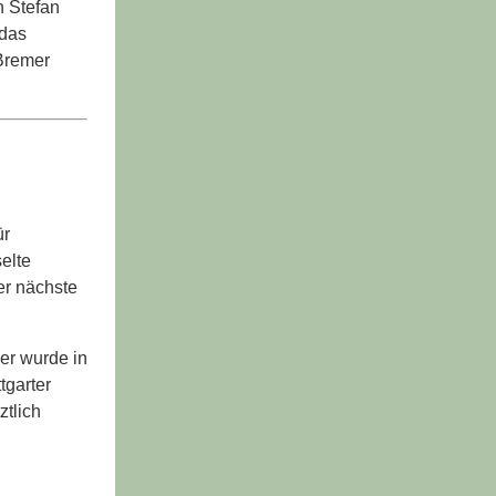
h Stefan
 das
-Bremer
ür
elte
er nächste
er wurde in
tgarter
ztlich