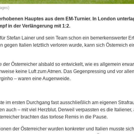
mages)
 erhobenen Hauptes aus dem EM-Turnier. In London unterla
f in der Verlängerung mit 1:2.
 für Stefan Lainer und sein Team schon ein bemerkenswerter Er
gegen Italien letztlich verloren wurde, kann sich Österreich e
 der Österreicher alsbald so entwickelt, wie es allgemein erwar
senweise keine Luft zum Atmen. Das Gegenpressing und vor alle
Jorginho – waren eine Augenweide.
usste im ersten Durchgang fast ausschließlich am eigenen Strafr
 auch – mit viel Herzblut. Derweil verpassten es die Italiener, 
rreicher brachten das torlose Remis in die Pause.
onen der Österreicher wurden konkreter und Italien musste sic