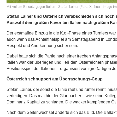
Mit vollem Einsatz gegen Italien - Stefan Lainer (Foto: Xinhua - imago i
Stefan Lainer und Österreich verabschieden sich hoch
Auswahl dem großen Favoriten Italien nach großem Kamp
Der erstmalige Einzug in die K.o.-Phase eines Turniers war
auch wenn das Achtelfinalspiel am Samstagabend in London 
Respekt und Anerkennung sicher sein.
Dabei hatte sich die Partie nach einer frechen Anfangsphase
Italien war klar überlegen und ließ den Österreichern pha
Positionsspiel der Italiener – organisiert vom großartigen 
Österreich schnuppert am Überraschungs-Coup
Stefan Lainer, der sonst die Linie rauf und runter rennt, m
verteidigen. Das machte der Gladbacher – wie seine Kollegen
Dominanz Kapital zu schlagen. Die wacker kämpfenden Öste
Nach dem Seitenwechsel änderte sich das Bild. Die Ballakti