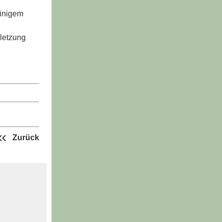
einigem
letzung
Zurück