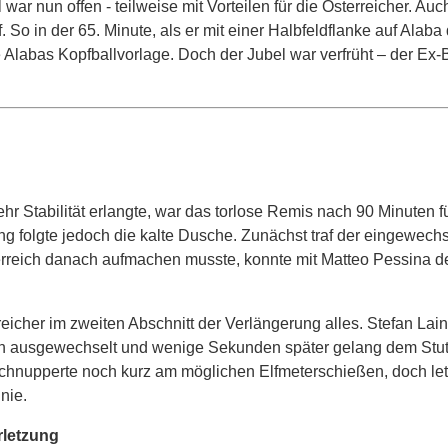
ar nun offen - teilweise mit Vorteilen für die Österreicher. Auc
f. So in der 65. Minute, als er mit einer Halbfeldflanke auf Alaba
e Alabas Kopfballvorlage. Doch der Jubel war verfrüht – der Ex
r Stabilität erlangte, war das torlose Remis nach 90 Minuten f
ung folgte jedoch die kalte Dusche. Zunächst traf der eingewechs
sterreich danach aufmachen musste, konnte mit Matteo Pessina d
eicher im zweiten Abschnitt der Verlängerung alles. Stefan Lain
in ausgewechselt und wenige Sekunden später gelang dem Stut
 schnupperte noch kurz am möglichen Elfmeterschießen, doch let
nie.
rletzung