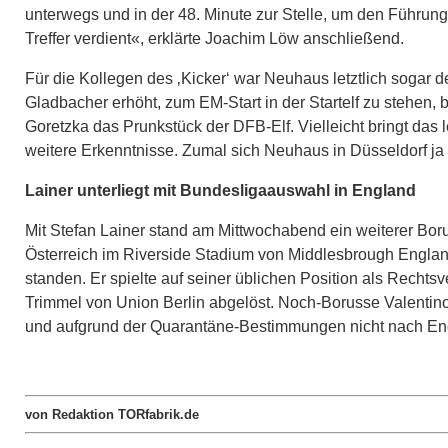
unterwegs und in der 48. Minute zur Stelle, um den Führungs
Treffer verdient«, erklärte Joachim Löw anschließend.
Für die Kollegen des ‚Kicker‘ war Neuhaus letztlich sogar 
Gladbacher erhöht, zum EM-Start in der Startelf zu stehen, b
Goretzka das Prunkstück der DFB-Elf. Vielleicht bringt das 
weitere Erkenntnisse. Zumal sich Neuhaus in Düsseldorf ja
Lainer unterliegt mit Bundesligaauswahl in England
Mit Stefan Lainer stand am Mittwochabend ein weiterer Boru
Österreich im Riverside Stadium von Middlesbrough England m
standen. Er spielte auf seiner üblichen Position als Rechtsv
Trimmel von Union Berlin abgelöst. Noch-Borusse Valentino 
und aufgrund der Quarantäne-Bestimmungen nicht nach Engl
von Redaktion TORfabrik.de