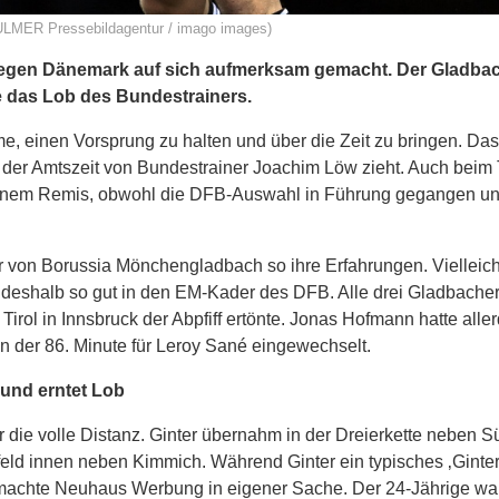
 ULMER Pressebildagentur / imago images)
gegen Dänemark auf sich aufmerksam gemacht. Der Gladba
te das Lob des Bundestrainers.
, einen Vorsprung zu halten und über die Zeit zu bringen. Das 
e der Amtszeit von Bundestrainer Joachim Löw zieht. Auch beim 
einem Remis, obwohl die DFB-Auswahl in Führung gegangen u
er von Borussia Mönchengladbach so ihre Erfahrungen. Vielleic
deshalb so gut in den EM-Kader des DFB. Alle drei Gladbache
irol in Innsbruck der Abpfiff ertönte. Jonas Hofmann hatte alle
n der 86. Minute für Leroy Sané eingewechselt.
t und erntet Lob
 die volle Distanz. Ginter übernahm in der Dreierkette neben S
eld innen neben Kimmich. Während Ginter ein typisches ‚Ginter
 machte Neuhaus Werbung in eigener Sache. Der 24-Jährige war