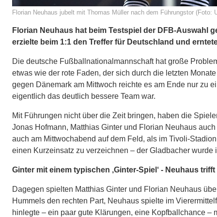
Florian Neuhaus jubelt mit Thomas Müller nach dem Führungstor (Foto:
Florian Neuhaus hat beim Testspiel der DFB-Auswahl 
erzielte beim 1:1 den Treffer für Deutschland und ernte
Die deutsche Fußballnationalmannschaft hat große Probleme
etwas wie der rote Faden, der sich durch die letzten Monat
gegen Dänemark am Mittwoch reichte es am Ende nur zu 
eigentlich das deutlich bessere Team war.
Mit Führungen nicht über die Zeit bringen, haben die Spiel
Jonas Hofmann, Matthias Ginter und Florian Neuhaus auch 
auch am Mittwochabend auf dem Feld, als im Tivoli-Stadion T
einen Kurzeinsatz zu verzeichnen – der Gladbacher wurde i
Ginter mit einem typischen ‚Ginter-Spiel‘ - Neuhaus triff
Dagegen spielten Matthias Ginter und Florian Neuhaus über
Hummels den rechten Part, Neuhaus spielte im Vierermittelf
hinlegte – ein paar gute Klärungen, eine Kopfballchance –