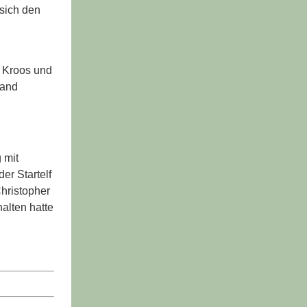
 sich den
, Kroos und
land
 mit
er Startelf
Christopher
alten hatte