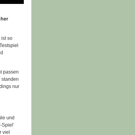
cher
ist so
Testspiel
nd
ht passen
r standen
rdings nur
üle und
-Spiel‘
 viel