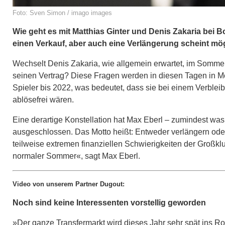
Foto: Sven Simon / imago images
Wie geht es mit Matthias Ginter und Denis Zakaria bei 
einen Verkauf, aber auch eine Verlängerung scheint mögl
Wechselt Denis Zakaria, wie allgemein erwartet, im Sommer
seinen Vertrag? Diese Fragen werden in diesen Tagen in Mön
Spieler bis 2022, was bedeutet, dass sie bei einem Verble
ablösefrei wären.
Eine derartige Konstellation hat Max Eberl – zumindest was
ausgeschlossen. Das Motto heißt: Entweder verlängern ode
teilweise extremen finanziellen Schwierigkeiten der Großklub
normaler Sommer«, sagt Max Eberl.
Video von unserem Partner Dugout:
Noch sind keine Interessenten vorstellig geworden
»Der ganze Transfermarkt wird dieses Jahr sehr spät ins R