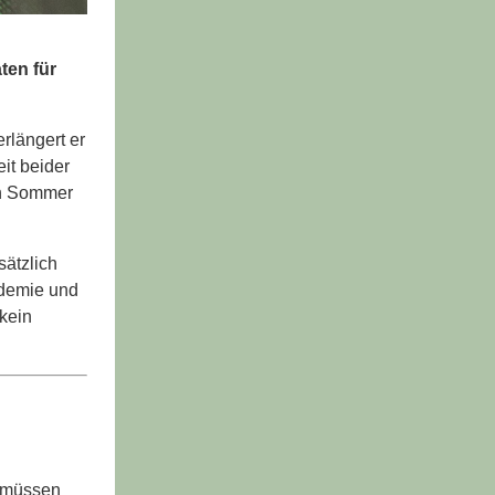
ten für
rlängert er
it beider
en Sommer
sätzlich
idemie und
 kein
e müssen