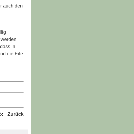
er auch den
lig
e werden
 dass in
nd die Eile
Zurück