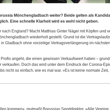
Borussia Mönchengladbach weiter? Beide gelten als Kandida
ich. Eine schnelle Klarheit wird es wohl nicht geben.
 nach England? Macht Matthias Ginter Nägel mit Köpfen und ve
chengladbach wiederholt gestellt. Grund ist die Vertragslaufze
ib in Gladbach ohne vorzeitige Vertragsverlängerung im nächst
 Profis angeht, die einen gewissen Verkaufswert haben – grund
r verkaufen. Doch das wird unter dem Eindruck der Corona-Ep
s nicht so einfach, wie es mal war. »Es ist keine normale Zeit,
ollen kommen«, mutmaßt Borussias Sportdirektor. »Alle Verein