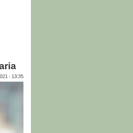
aria
021 - 13:35