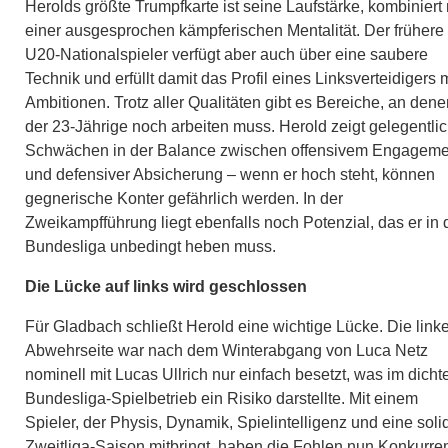
Herolds größte Trumpfkarte ist seine Laufstärke, kombiniert 
einer ausgesprochen kämpferischen Mentalität. Der frühere
U20-Nationalspieler verfügt aber auch über eine saubere
Technik und erfüllt damit das Profil eines Linksverteidigers m
Ambitionen. Trotz aller Qualitäten gibt es Bereiche, an dene
der 23-Jährige noch arbeiten muss. Herold zeigt gelegentli
Schwächen in der Balance zwischen offensivem Engageme
und defensiver Absicherung – wenn er hoch steht, können
gegnerische Konter gefährlich werden. In der
Zweikampfführung liegt ebenfalls noch Potenzial, das er in 
Bundesliga unbedingt heben muss.
Die Lücke auf links wird geschlossen
Für Gladbach schließt Herold eine wichtige Lücke. Die link
Abwehrseite war nach dem Winterabgang von Luca Netz
nominell mit Lucas Ullrich nur einfach besetzt, was im dicht
Bundesliga-Spielbetrieb ein Risiko darstellte. Mit einem
Spieler, der Physis, Dynamik, Spielintelligenz und eine soli
Zweitliga-Saison mitbringt, haben die Fohlen nun Konkurre