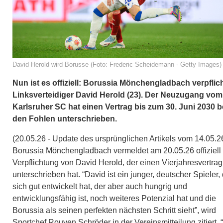
David Herold wird Borusse (Foto: Frederic Scheidemann - Getty Images)
Nun ist es offiziell: Borussia Mönchengladbach verpflic
Linksverteidiger David Herold (23). Der Neuzugang vom
Karlsruher SC hat einen Vertrag bis zum 30. Juni 2030 b
den Fohlen unterschrieben.
(20.05.26 - Update des ursprünglichen Artikels vom 14.05.2
Borussia Mönchengladbach vermeldet am 20.05.26 offiziell 
Verpflichtung von David Herold, der einen Vierjahresvertrag
unterschrieben hat. “David ist ein junger, deutscher Spieler,
sich gut entwickelt hat, der aber auch hungrig und
entwicklungsfähig ist, noch weiteres Potenzial hat und die
Borussia als seinen perfekten nächsten Schritt sieht”, wird
Sportchef Rouven Schröder in der Vereinsmitteilung zitiert. 