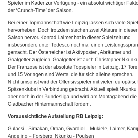
Spieler im Kader zur Verfügung - ein absolut wichtiger Fakto
der ‘Crunch-Time’ der Saison.
Bei einer Topmannschaft wie Leipzig lassen sich viele Spie
hervorheben. Doch trotzdem stechen zwei Akteure in dieser
Saison hervor. Konrad Laimer hat in dieser Spielzeit und
insbesondere unter Tedesco nochmal einen Leistungsspru
gemacht. Der Österreicher ist Aktivposten, Abräumer und
Goalgetter zugleich. Goalgetter ist auch Christopher Nkunku
Der Franzose ist der absolute Topspieler in Leipzig. 17 Tore
und 15 Vorlagen sind Werte, die für sich alleine sprechen.
Nicht umsonst wird der Offensivspieler mit vielen europäis
Spitzenklubs in Verbindung gebracht. Aktuell spielt Nkunku
aber noch in der Bundesliga und wird am Montagabend die
Gladbacher Hintermannschaft fordern.
Voraussichtliche Aufstellung RB Leipzig:
Gulacsi - Simakan, Orban, Gvardiol – Mukiele, Laimer, Kamp
Angelino – Forsberg, Nkunku - Poulsen