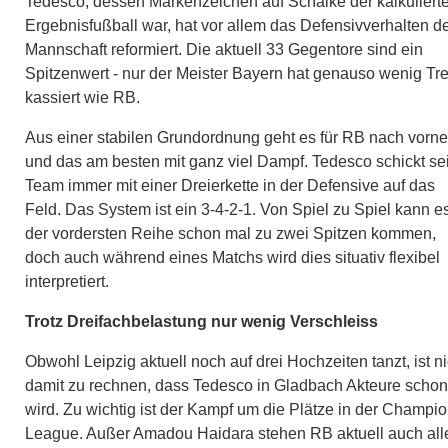
Tedesco, dessen Markenzeichen auf Schalke der kalkuliert
Ergebnisfußball war, hat vor allem das Defensivverhalten d
Mannschaft reformiert. Die aktuell 33 Gegentore sind ein
Spitzenwert - nur der Meister Bayern hat genauso wenig Tre
kassiert wie RB.
Aus einer stabilen Grundordnung geht es für RB nach vorne
und das am besten mit ganz viel Dampf. Tedesco schickt se
Team immer mit einer Dreierkette in der Defensive auf das
Feld. Das System ist ein 3-4-2-1. Von Spiel zu Spiel kann es
der vordersten Reihe schon mal zu zwei Spitzen kommen,
doch auch während eines Matchs wird dies situativ flexibel
interpretiert.
Trotz Dreifachbelastung nur wenig Verschleiss
Obwohl Leipzig aktuell noch auf drei Hochzeiten tanzt, ist ni
damit zu rechnen, dass Tedesco in Gladbach Akteure scho
wird. Zu wichtig ist der Kampf um die Plätze in der Champi
League. Außer Amadou Haidara stehen RB aktuell auch all