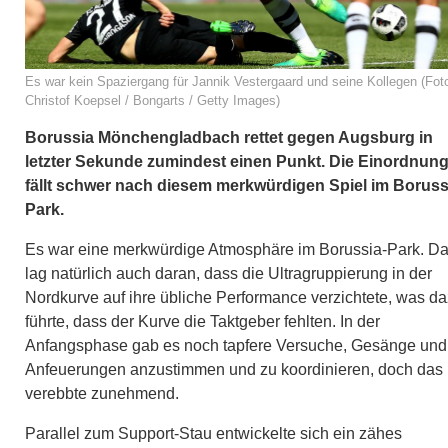
Es war kein Spaziergang für Jannik Vestergaard und seine Kollegen (Fot
Christof Koepsel / Bongarts / Getty Images)
Borussia Mönchengladbach rettet gegen Augsburg in
letzter Sekunde zumindest einen Punkt. Die Einordnun
fällt schwer nach diesem merkwürdigen Spiel im Boruss
Park.
Es war eine merkwürdige Atmosphäre im Borussia-Park. D
lag natürlich auch daran, dass die Ultragruppierung in der
Nordkurve auf ihre übliche Performance verzichtete, was d
führte, dass der Kurve die Taktgeber fehlten. In der
Anfangsphase gab es noch tapfere Versuche, Gesänge und
Anfeuerungen anzustimmen und zu koordinieren, doch das
verebbte zunehmend.
Parallel zum Support-Stau entwickelte sich ein zähes