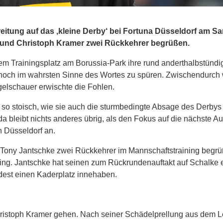
itung auf das ‚kleine Derby‘ bei Fortuna Düsseldorf am S
und Christoph Kramer zwei Rückkehrer begrüßen.
m Trainingsplatz am Borussia-Park ihre rund anderthalbstündig
 noch im wahrsten Sinne des Wortes zu spüren. Zwischendurch 
gelschauer erwischte die Fohlen.
 so stoisch, wie sie auch die sturmbedingte Absage des Derby
a bleibt nichts anderes übrig, als den Fokus auf die nächste A
n Düsseldorf an.
Tony Jantschke zwei Rückkehrer im Mannschaftstraining begrü
ning. Jantschke hat seinen zum Rückrundenauftakt auf Schalke e
dest einen Kaderplatz innehaben.
 Christoph Kramer gehen. Nach seiner Schädelprellung aus dem L