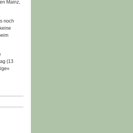
gen Mainz,
es noch
 keine
beim
e
tag (13
tige«