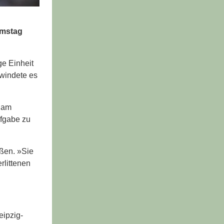
amstag
e Einheit
windete es
s am
ufgabe zu
ßen. »Sie
rlittenen
eipzig-