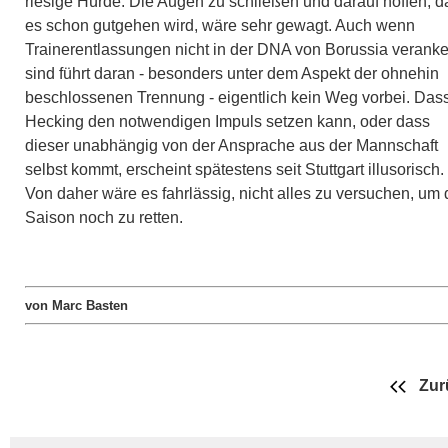
riesige Hürde. Die Augen zu schließen und darauf hoffen, d
es schon gutgehen wird, wäre sehr gewagt. Auch wenn
Trainerentlassungen nicht in der DNA von Borussia veranke
sind führt daran - besonders unter dem Aspekt der ohnehin
beschlossenen Trennung - eigentlich kein Weg vorbei. Das
Hecking den notwendigen Impuls setzen kann, oder dass
dieser unabhängig von der Ansprache aus der Mannschaft
selbst kommt, erscheint spätestens seit Stuttgart illusorisch.
Von daher wäre es fahrlässig, nicht alles zu versuchen, um 
Saison noch zu retten.
von Marc Basten
Zur