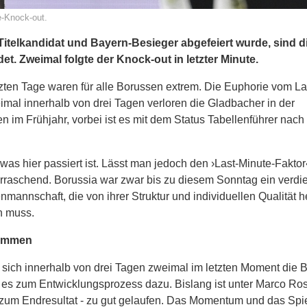
e-Knock-out.
elkandidat und Bayern-Besieger abgefeiert wurde, sind d
. Zweimal folgte der Knock-out in letzter Minute.
etzten Tage waren für alle Borussen extrem. Die Euphorie vom La
mal innerhalb von drei Tagen verloren die Gladbacher in der
n im Frühjahr, vorbei ist es mit dem Status Tabellenführer nac
was hier passiert ist. Lässt man jedoch den ›Last-Minute-Fakto
überraschend. Borussia war zwar bis zu diesem Sonntag ein verdi
mannschaft, die von ihrer Struktur und individuellen Qualität h
n muss.
kommen
 sich innerhalb von drei Tagen zweimal im letzten Moment die 
 es zum Entwicklungsprozess dazu. Bislang ist unter Marco Ros
g zum Endresultat - zu gut gelaufen. Das Momentum und das Spi