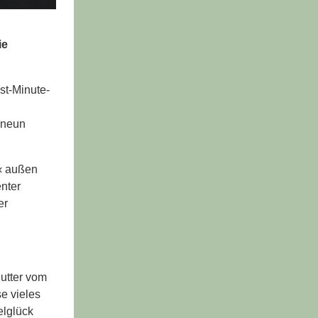
ie
st-Minute-
h neun
r‹ außen
enter
er
Butter vom
e vieles
elglück