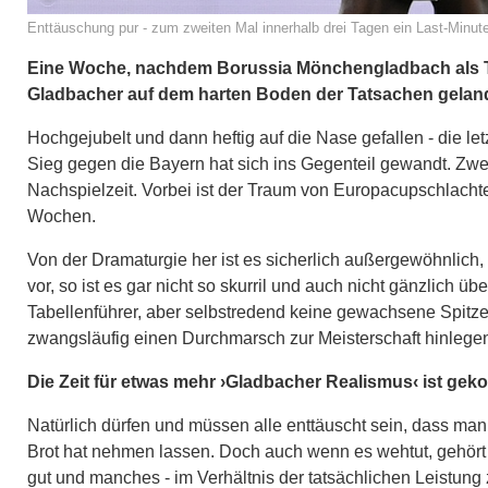
Enttäuschung pur - zum zweiten Mal innerhalb drei Tagen ein Last-Minut
Eine Woche, nachdem Borussia Mönchengladbach als Tit
Gladbacher auf dem harten Boden der Tatsachen gelandet
Hochgejubelt und dann heftig auf die Nase gefallen - die l
Sieg gegen die Bayern hat sich ins Gegenteil gewandt. Zwei
Nachspielzeit. Vorbei ist der Traum von Europacupschlachte
Wochen.
Von der Dramaturgie her ist es sicherlich außergewöhnlich, 
vor, so ist es gar nicht so skurril und auch nicht gänzlich 
Tabellenführer, aber selbstredend keine gewachsene Spitzen
zwangsläufig einen Durchmarsch zur Meisterschaft hinlege
Die Zeit für etwas mehr ›Gladbacher Realismus‹ ist ge
Natürlich dürfen und müssen alle enttäuscht sein, dass man
Brot hat nehmen lassen. Doch auch wenn es wehtut, gehört
gut und manches - im Verhältnis der tatsächlichen Leistun