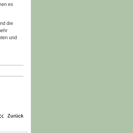
nen es
und die
mehr
hten und
Zurück