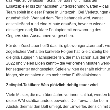
das Feld zu verlassen. Schafft er das nicht, muss der
Ersatzspieler bis zur nächsten Unterbrechung warten – das
Team spielt in dieser Phase in Unterzahl. Bei Verletzungen g
grundsätzlich: Wer auf dem Platz behandelt wird, wartet
anschließend rund eine Minute draußen, bevor er wieder
einsteigen darf; für klare Foulopfer mit Verwarnung des
Gegners sind Ausnahmen vorgesehen.
Für den Zuschauer heißt das: Es gibt weniger „Leerlauf“, we
zögerliches Verhalten konkrete Folgen hat. Gleichzeitig ble
die großzügigen Nachspielzeiten, die man schon aus der 
2022 und vielen Ligen kennt – die verlorenen Minuten wer
konsequenter nachgespielt. Spiele wirken deshalb nicht nur
länger, sie enthalten auch mehr echte Fußballaktionen.
Zeitspiel-Taktiken: Was plötzlich richtig teuer wird
Viele Muster, die man über Jahre verinnerlicht hat, werden b
dieser WM sichtbar anders bewertet. Der Torwart, der beim
Abstoß dreimal den Ball umlegt, der Einwerfer, der sich mit 