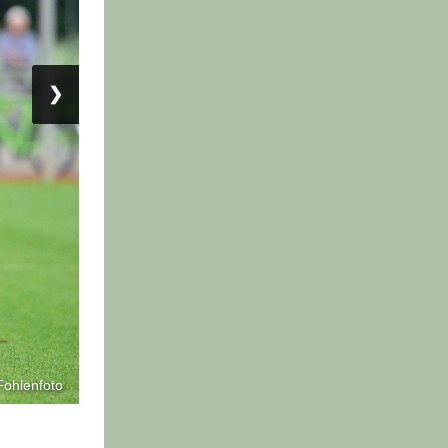
❯
Fohlenfoto